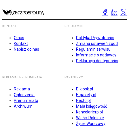
KONTAKT
REGULAMIN
O nas
Polityka Prywatności
Kontakt
Zmiana ustawień zgód
Napisz do nas
Regulamin serwisu
Informacje o nadawcy
Deklaracja dostępności
REKLAMA I PRENUMERATA
PARTNERZY
Reklama
E-kiosk.pl
Ogłoszenia
E-gazety.pl
Prenumerata
Nexto.pl
Archiwum
Mała księgowość
Kancelarierp.pl
Wieści Rolnicze
Życie Warszawy