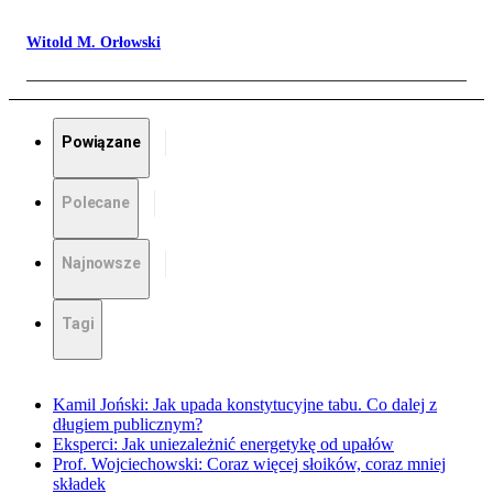
Witold M. Orłowski
Powiązane
Polecane
Najnowsze
Tagi
Kamil Joński: Jak upada konstytucyjne tabu. Co dalej z
długiem publicznym?
Eksperci: Jak uniezależnić energetykę od upałów
Prof. Wojciechowski: Coraz więcej słoików, coraz mniej
składek