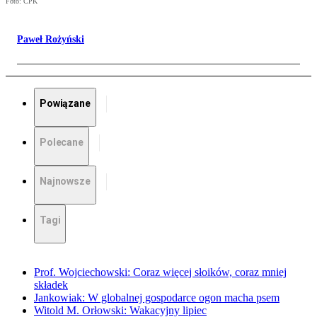
Foto: CPK
Paweł Rożyński
Powiązane
Polecane
Najnowsze
Tagi
Prof. Wojciechowski: Coraz więcej słoików, coraz mniej
składek
Jankowiak: W globalnej gospodarce ogon macha psem
Witold M. Orłowski: Wakacyjny lipiec