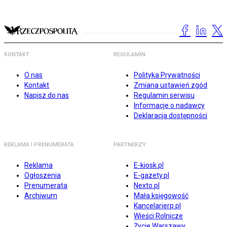
KONTAKT
REGULAMIN
O nas
Polityka Prywatności
Kontakt
Zmiana ustawień zgód
Napisz do nas
Regulamin serwisu
Informacje o nadawcy
Deklaracja dostępności
REKLAMA I PRENUMERATA
PARTNERZY
Reklama
E-kiosk.pl
Ogłoszenia
E-gazety.pl
Prenumerata
Nexto.pl
Archiwum
Mała księgowość
Kancelarierp.pl
Wieści Rolnicze
Życie Warszawy