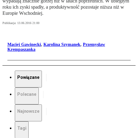
wypadają znacznie gorzej niż w latach poprzednich. W ubiegłym
roku ich zyski spadły, a produktywność pozostaje niższa niż w
Europie Wschodniej.
Publikacja:
13.06.2016 21:00
Maciej Gawinecki
,
Karolina Szymanek
,
Przemysław
Krempaszanka
Powiązane
Polecane
Najnowsze
Tagi