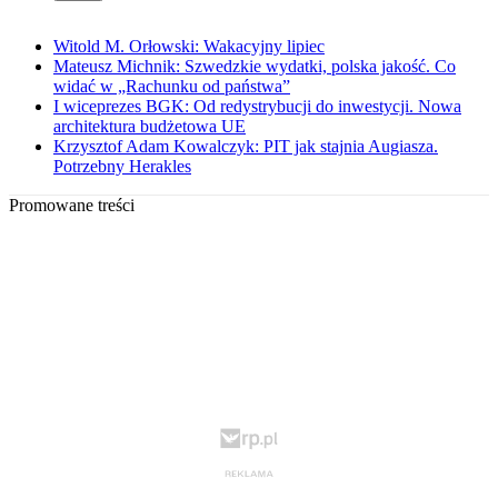
Witold M. Orłowski: Wakacyjny lipiec
Mateusz Michnik: Szwedzkie wydatki, polska jakość. Co
widać w „Rachunku od państwa”
I wiceprezes BGK: Od redystrybucji do inwestycji. Nowa
architektura budżetowa UE
Krzysztof Adam Kowalczyk: PIT jak stajnia Augiasza.
Potrzebny Herakles
Promowane treści