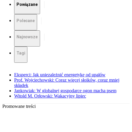
Powiązane
Polecane
Najnowsze
Tagi
Eksperci: Jak uniezależnić energetykę od upałów
Prof. Wojciechowski: Coraz więcej słoików, coraz mniej
składek
Jankowiak: W globalnej gospodarce ogon macha psem
Witold M. Orłowski: Wakacyjny lipiec
Promowane treści