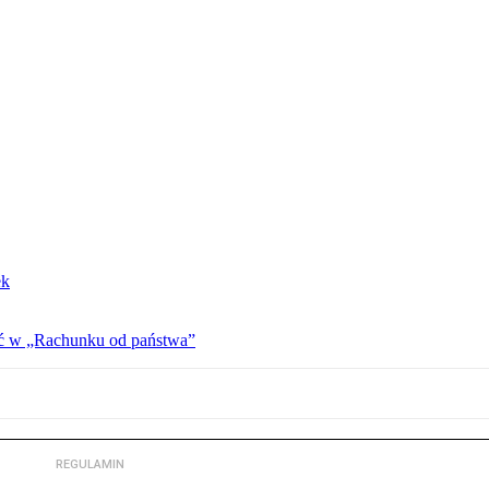
ek
ać w „Rachunku od państwa”
REGULAMIN