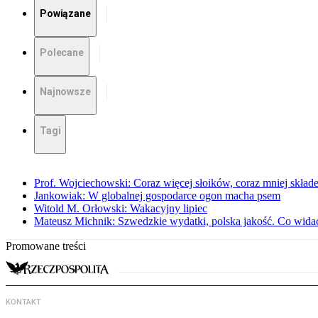
Powiązane
Polecane
Najnowsze
Tagi
Prof. Wojciechowski: Coraz więcej słoików, coraz mniej skład
Jankowiak: W globalnej gospodarce ogon macha psem
Witold M. Orłowski: Wakacyjny lipiec
Mateusz Michnik: Szwedzkie wydatki, polska jakość. Co wid
Promowane treści
KONTAKT