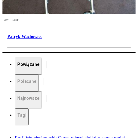
Foto: 123RF
Patryk Wachowiec
Powiązane
Polecane
Najnowsze
Tagi
Prof. Wojciechowski: Coraz więcej słoików, coraz mniej