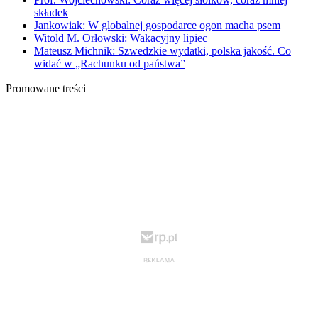
składek
Jankowiak: W globalnej gospodarce ogon macha psem
Witold M. Orłowski: Wakacyjny lipiec
Mateusz Michnik: Szwedzkie wydatki, polska jakość. Co
widać w „Rachunku od państwa”
Promowane treści