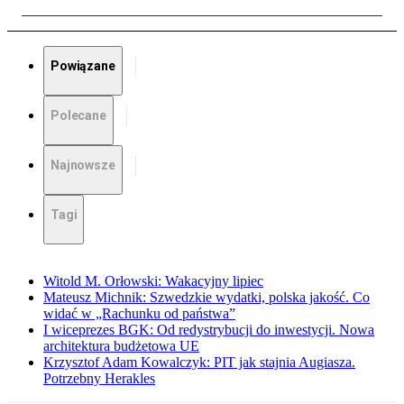
Powiązane
Polecane
Najnowsze
Tagi
Witold M. Orłowski: Wakacyjny lipiec
Mateusz Michnik: Szwedzkie wydatki, polska jakość. Co
widać w „Rachunku od państwa”
I wiceprezes BGK: Od redystrybucji do inwestycji. Nowa
architektura budżetowa UE
Krzysztof Adam Kowalczyk: PIT jak stajnia Augiasza.
Potrzebny Herakles