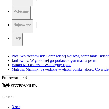
Polecane
Najnowsze
Tagi
Prof. Wojciechowski: Coraz więcej słoików, coraz mniej skład
Jankowiak: W globalnej gospodarce ogon macha psem
Witold M. Orłowski: Wakacyjny lipiec
Mateusz Michnik: Szwedzkie wydatki, polska jakość. Co wid
Promowane treści
KONTAKT
O nas