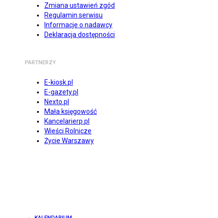
Zmiana ustawień zgód
Regulamin serwisu
Informacje o nadawcy
Deklaracja dostępności
PARTNERZY
E-kiosk.pl
E-gazety.pl
Nexto.pl
Mała księgowość
Kancelarierp.pl
Wieści Rolnicze
Życie Warszawy
KALENDARIUM