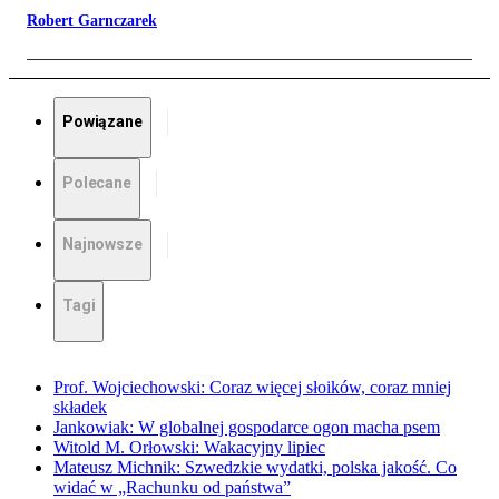
Robert Garnczarek
Powiązane
Polecane
Najnowsze
Tagi
Prof. Wojciechowski: Coraz więcej słoików, coraz mniej
składek
Jankowiak: W globalnej gospodarce ogon macha psem
Witold M. Orłowski: Wakacyjny lipiec
Mateusz Michnik: Szwedzkie wydatki, polska jakość. Co
widać w „Rachunku od państwa”