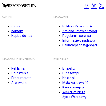
KONTAKT
REGULAMIN
O nas
Polityka Prywatności
Kontakt
Zmiana ustawień zgód
Napisz do nas
Regulamin serwisu
Informacje o nadawcy
Deklaracja dostępności
REKLAMA I PRENUMERATA
PARTNERZY
Reklama
E-kiosk.pl
Ogłoszenia
E-gazety.pl
Prenumerata
Nexto.pl
Archiwum
Mała księgowość
Kancelarierp.pl
Wieści Rolnicze
Życie Warszawy