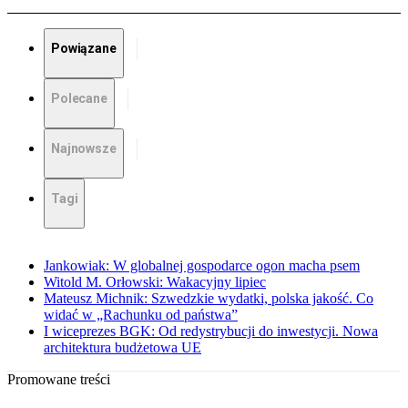
Powiązane
Polecane
Najnowsze
Tagi
Jankowiak: W globalnej gospodarce ogon macha psem
Witold M. Orłowski: Wakacyjny lipiec
Mateusz Michnik: Szwedzkie wydatki, polska jakość. Co
widać w „Rachunku od państwa”
I wiceprezes BGK: Od redystrybucji do inwestycji. Nowa
architektura budżetowa UE
Promowane treści