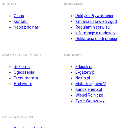
KONTAKT
REGULAMIN
O nas
Polityka Prywatności
Kontakt
Zmiana ustawień zgód
Napisz do nas
Regulamin serwisu
Informacje o nadawcy
Deklaracja dostępności
REKLAMA I PRENUMERATA
PARTNERZY
Reklama
E-kiosk.pl
Ogłoszenia
E-gazety.pl
Prenumerata
Nexto.pl
Archiwum
Mała księgowość
Kancelarierp.pl
Wieści Rolnicze
Życie Warszawy
NASZE WYDARZENIA