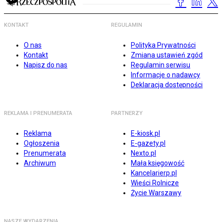
KONTAKT
REGULAMIN
O nas
Polityka Prywatności
Kontakt
Zmiana ustawień zgód
Napisz do nas
Regulamin serwisu
Informacje o nadawcy
Deklaracja dostępności
REKLAMA I PRENUMERATA
PARTNERZY
Reklama
E-kiosk.pl
Ogłoszenia
E-gazety.pl
Prenumerata
Nexto.pl
Archiwum
Mała księgowość
Kancelarierp.pl
Wieści Rolnicze
Życie Warszawy
NASZE WYDARZENIA