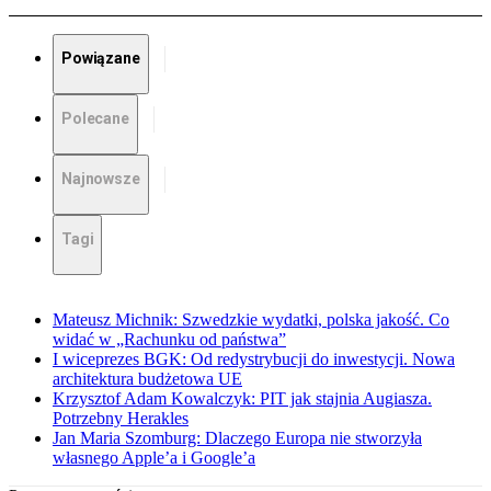
Powiązane
Polecane
Najnowsze
Tagi
Mateusz Michnik: Szwedzkie wydatki, polska jakość. Co
widać w „Rachunku od państwa”
I wiceprezes BGK: Od redystrybucji do inwestycji. Nowa
architektura budżetowa UE
Krzysztof Adam Kowalczyk: PIT jak stajnia Augiasza.
Potrzebny Herakles
Jan Maria Szomburg: Dlaczego Europa nie stworzyła
własnego Apple’a i Google’a