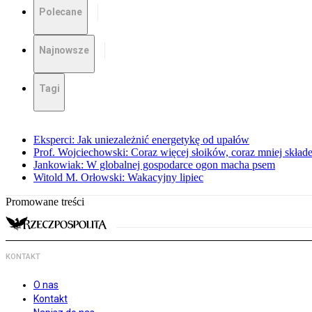
Polecane
Najnowsze
Tagi
Eksperci: Jak uniezależnić energetykę od upałów
Prof. Wojciechowski: Coraz więcej słoików, coraz mniej skład
Jankowiak: W globalnej gospodarce ogon macha psem
Witold M. Orłowski: Wakacyjny lipiec
Promowane treści
KONTAKT
O nas
Kontakt