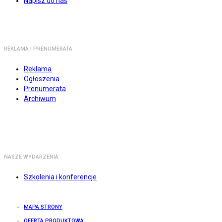
Napisz do nas
REKLAMA I PRENUMERATA
Reklama
Ogłoszenia
Prenumerata
Archiwum
NASZE WYDARZENIA
Szkolenia i konferencje
MAPA STRONY
OFERTA PRODUKTOWA