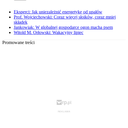
Eksperci: Jak uniezależnić energetykę od upałów
Prof. Wojciechowski: Coraz więcej słoików, coraz mniej
składek
Jankowiak: W globalnej gospodarce ogon macha psem
Witold M. Orłowski: Wakacyjny lipiec
Promowane treści