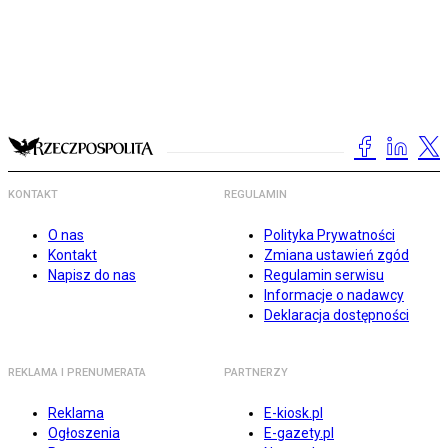
KONTAKT
REGULAMIN
O nas
Polityka Prywatności
Kontakt
Zmiana ustawień zgód
Napisz do nas
Regulamin serwisu
Informacje o nadawcy
Deklaracja dostępności
REKLAMA I PRENUMERATA
PARTNERZY
Reklama
E-kiosk.pl
Ogłoszenia
E-gazety.pl