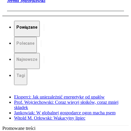
Jeremi Jędrzejkowski
Powiązane
Polecane
Najnowsze
Tagi
Eksperci: Jak uniezależnić energetykę od upałów
Prof. Wojciechowski: Coraz więcej słoików, coraz mniej
składek
Jankowiak: W globalnej gospodarce ogon macha psem
Witold M. Orłowski: Wakacyjny lipiec
Promowane treści