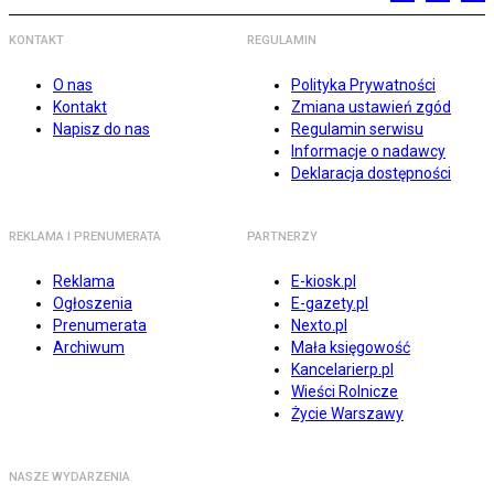
KONTAKT
REGULAMIN
O nas
Polityka Prywatności
Kontakt
Zmiana ustawień zgód
Napisz do nas
Regulamin serwisu
Informacje o nadawcy
Deklaracja dostępności
REKLAMA I PRENUMERATA
PARTNERZY
Reklama
E-kiosk.pl
Ogłoszenia
E-gazety.pl
Prenumerata
Nexto.pl
Archiwum
Mała księgowość
Kancelarierp.pl
Wieści Rolnicze
Życie Warszawy
NASZE WYDARZENIA