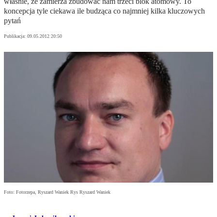
właśnie, że zamierza zbudować nam trzeci blok atomowy. To
koncepcja tyle ciekawa ile budząca co najmniej kilka kluczowych
pytań
Publikacja:
09.05.2012 20:50
Foto: Fotorzepa, Ryszard Waniek Rys Ryszard Waniek