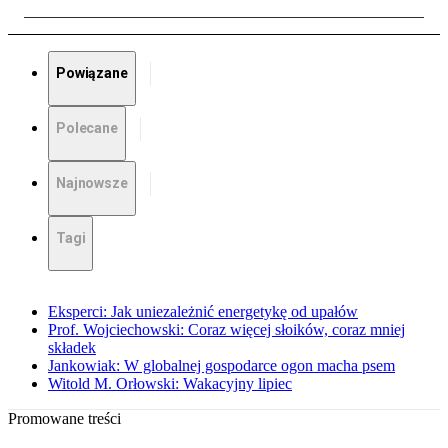
Powiązane
Polecane
Najnowsze
Tagi
Eksperci: Jak uniezależnić energetykę od upałów
Prof. Wojciechowski: Coraz więcej słoików, coraz mniej
składek
Jankowiak: W globalnej gospodarce ogon macha psem
Witold M. Orłowski: Wakacyjny lipiec
Promowane treści