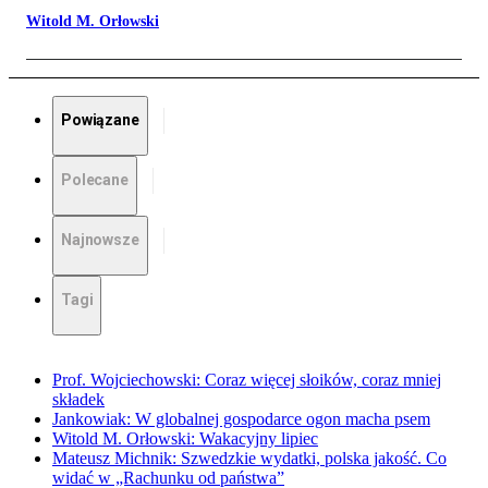
Witold M. Orłowski
Powiązane
Polecane
Najnowsze
Tagi
Prof. Wojciechowski: Coraz więcej słoików, coraz mniej
składek
Jankowiak: W globalnej gospodarce ogon macha psem
Witold M. Orłowski: Wakacyjny lipiec
Mateusz Michnik: Szwedzkie wydatki, polska jakość. Co
widać w „Rachunku od państwa”