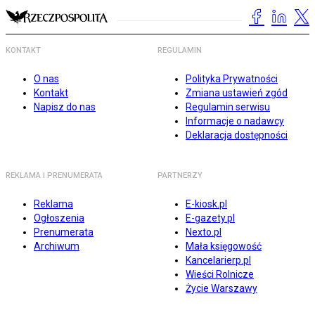
KONTAKT
REGULAMIN
O nas
Polityka Prywatności
Kontakt
Zmiana ustawień zgód
Napisz do nas
Regulamin serwisu
Informacje o nadawcy
Deklaracja dostępności
REKLAMA I PRENUMERATA
PARTNERZY
Reklama
E-kiosk.pl
Ogłoszenia
E-gazety.pl
Prenumerata
Nexto.pl
Archiwum
Mała księgowość
Kancelarierp.pl
Wieści Rolnicze
Życie Warszawy