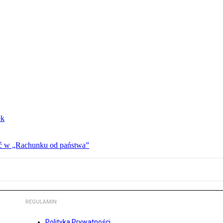
ek
ać w „Rachunku od państwa”
REGULAMIN
Polityka Prywatności