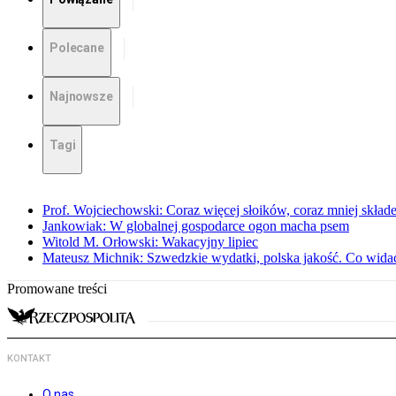
Polecane
Najnowsze
Tagi
Prof. Wojciechowski: Coraz więcej słoików, coraz mniej skład
Jankowiak: W globalnej gospodarce ogon macha psem
Witold M. Orłowski: Wakacyjny lipiec
Mateusz Michnik: Szwedzkie wydatki, polska jakość. Co wid
Promowane treści
KONTAKT
O nas