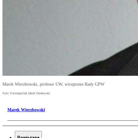
Marek Wierzbowski, profesor UW, wiceprezes Rady GPW
Foto: Fotorzepa/Jak Jakub Ostałowski
Marek Wierzbowski
Powiązane