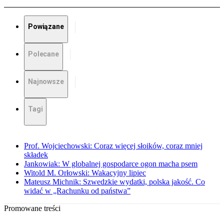
Powiązane
Polecane
Najnowsze
Tagi
Prof. Wojciechowski: Coraz więcej słoików, coraz mniej
składek
Jankowiak: W globalnej gospodarce ogon macha psem
Witold M. Orłowski: Wakacyjny lipiec
Mateusz Michnik: Szwedzkie wydatki, polska jakość. Co
widać w „Rachunku od państwa”
Promowane treści