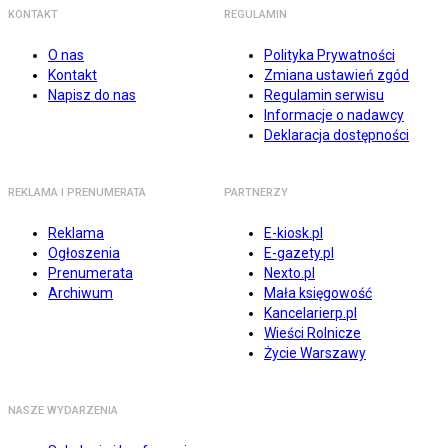
KONTAKT
REGULAMIN
O nas
Polityka Prywatności
Kontakt
Zmiana ustawień zgód
Napisz do nas
Regulamin serwisu
Informacje o nadawcy
Deklaracja dostępności
REKLAMA I PRENUMERATA
PARTNERZY
Reklama
E-kiosk.pl
Ogłoszenia
E-gazety.pl
Prenumerata
Nexto.pl
Archiwum
Mała księgowość
Kancelarierp.pl
Wieści Rolnicze
Życie Warszawy
NASZE WYDARZENIA