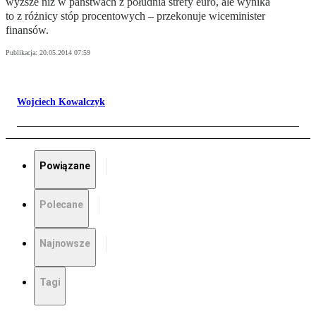
wyższe niż w państwach z południa strefy euro, ale wynika
to z różnicy stóp procentowych – przekonuje wiceminister
finansów.
Publikacja:
20.05.2014 07:59
Wojciech Kowalczyk
Powiązane
Polecane
Najnowsze
Tagi