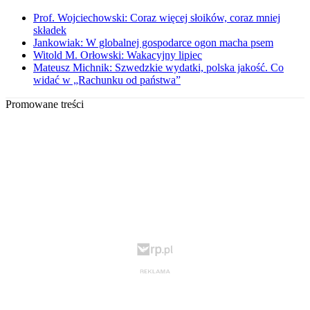
Prof. Wojciechowski: Coraz więcej słoików, coraz mniej
składek
Jankowiak: W globalnej gospodarce ogon macha psem
Witold M. Orłowski: Wakacyjny lipiec
Mateusz Michnik: Szwedzkie wydatki, polska jakość. Co
widać w „Rachunku od państwa”
Promowane treści