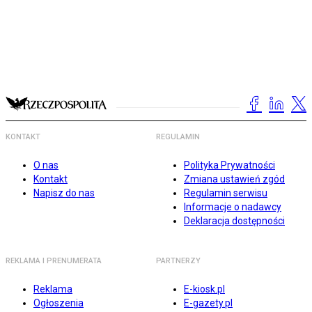
KONTAKT
REGULAMIN
O nas
Polityka Prywatności
Kontakt
Zmiana ustawień zgód
Napisz do nas
Regulamin serwisu
Informacje o nadawcy
Deklaracja dostępności
REKLAMA I PRENUMERATA
PARTNERZY
Reklama
E-kiosk.pl
Ogłoszenia
E-gazety.pl