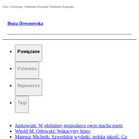
Foto: Fotorzepa, Waldemar Kompała Waldemar Kompała
Beata Drewnowska
Powiązane
Polecane
Najnowsze
Tagi
Jankowiak: W globalnej gospodarce ogon macha psem
Witold M. Orłowski: Wakacyjny lipiec
Mateusz Michnik: Szwedzkie wydatki, polska jakość. Co