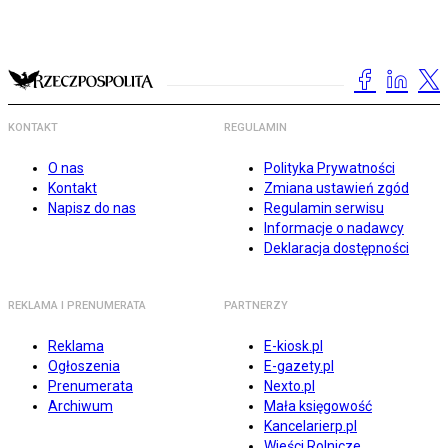
KONTAKT
REGULAMIN
O nas
Polityka Prywatności
Kontakt
Zmiana ustawień zgód
Napisz do nas
Regulamin serwisu
Informacje o nadawcy
Deklaracja dostępności
REKLAMA I PRENUMERATA
PARTNERZY
Reklama
E-kiosk.pl
Ogłoszenia
E-gazety.pl
Prenumerata
Nexto.pl
Archiwum
Mała księgowość
Kancelarierp.pl
Wieści Rolnicze