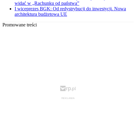
widać w „Rachunku od państwa”
I wiceprezes BGK: Od redystrybucji do inwestycji. Nowa
architektura budżetowa UE
Promowane treści