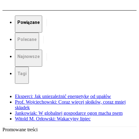
Powiązane
Polecane
Najnowsze
Tagi
Eksperci: Jak uniezależnić energetykę od upałów
Prof. Wojciechowski: Coraz więcej słoików, coraz mniej
składek
Jankowiak: W globalnej gospodarce ogon macha psem
Witold M. Orłowski: Wakacyjny lipiec
Promowane treści