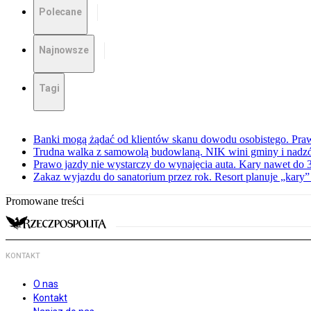
Polecane
Najnowsze
Tagi
Banki mogą żądać od klientów skanu dowodu osobistego. Praw
Trudna walka z samowolą budowlaną. NIK wini gminy i nadzór
Prawo jazdy nie wystarczy do wynajęcia auta. Kary nawet do 30
Zakaz wyjazdu do sanatorium przez rok. Resort planuje „kary”
Promowane treści
KONTAKT
O nas
Kontakt