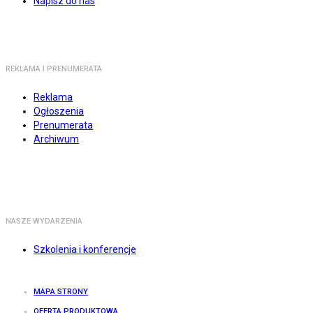
Napisz do nas
REKLAMA I PRENUMERATA
Reklama
Ogłoszenia
Prenumerata
Archiwum
NASZE WYDARZENIA
Szkolenia i konferencje
MAPA STRONY
OFERTA PRODUKTOWA