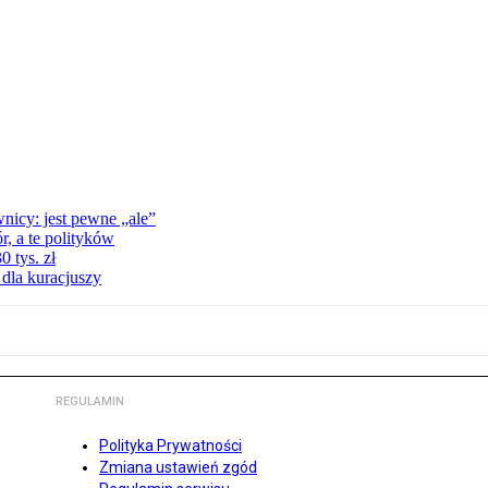
nicy: jest pewne „ale”
, a te polityków
 tys. zł
 dla kuracjuszy
REGULAMIN
Polityka Prywatności
Zmiana ustawień zgód