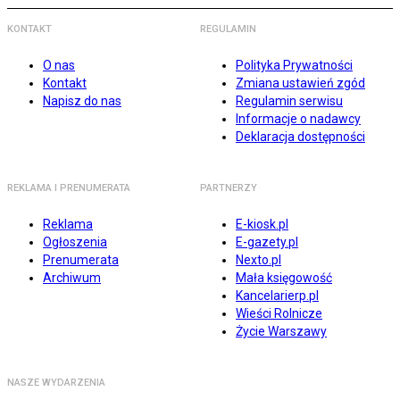
KONTAKT
REGULAMIN
O nas
Polityka Prywatności
Kontakt
Zmiana ustawień zgód
Napisz do nas
Regulamin serwisu
Informacje o nadawcy
Deklaracja dostępności
REKLAMA I PRENUMERATA
PARTNERZY
Reklama
E-kiosk.pl
Ogłoszenia
E-gazety.pl
Prenumerata
Nexto.pl
Archiwum
Mała księgowość
Kancelarierp.pl
Wieści Rolnicze
Życie Warszawy
NASZE WYDARZENIA