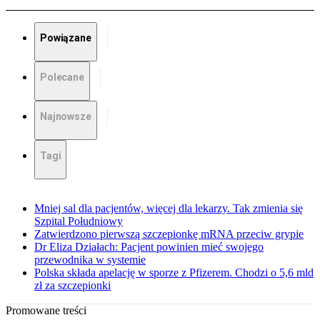
Powiązane
Polecane
Najnowsze
Tagi
Mniej sal dla pacjentów, więcej dla lekarzy. Tak zmienia się
Szpital Południowy
Zatwierdzono pierwszą szczepionkę mRNA przeciw grypie
Dr Eliza Działach: Pacjent powinien mieć swojego
przewodnika w systemie
Polska składa apelację w sporze z Pfizerem. Chodzi o 5,6 mld
zł za szczepionki
Promowane treści