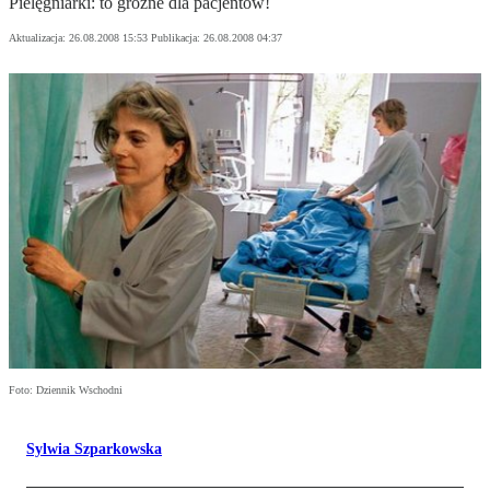
Pielęgniarki: to groźne dla pacjentów!
Aktualizacja:
26.08.2008 15:53
Publikacja:
26.08.2008 04:37
Foto: Dziennik Wschodni
Sylwia Szparkowska