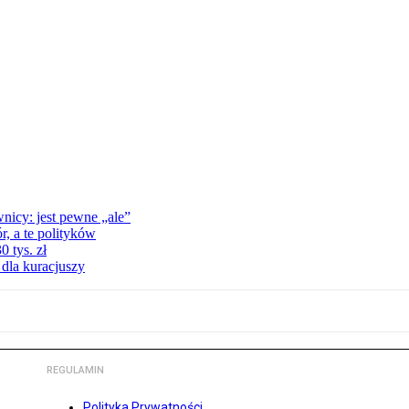
nicy: jest pewne „ale”
, a te polityków
 tys. zł
 dla kuracjuszy
REGULAMIN
Polityka Prywatności