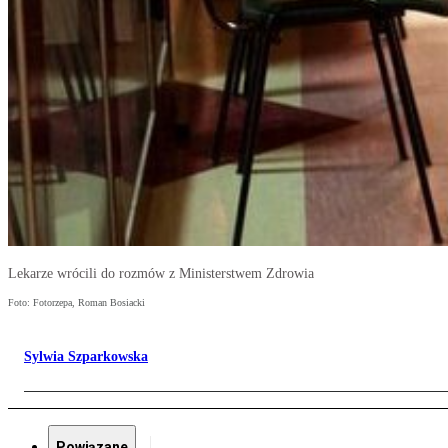
Lekarze wrócili do rozmów z Ministerstwem Zdrowia
Foto: Fotorzepa, Roman Bosiacki
Sylwia Szparkowska
Powiązane