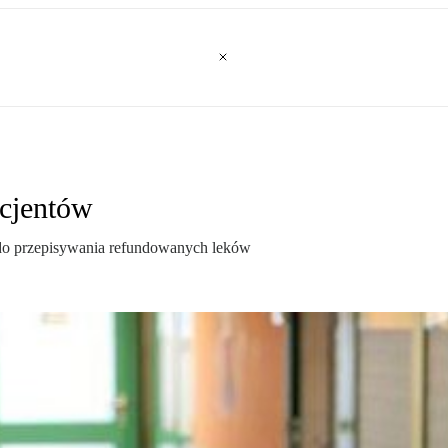
acjentów
do przepisywania refundowanych leków