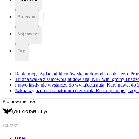
Polecane
Najnowsze
Tagi
Banki mogą żądać od klientów skanu dowodu osobistego. Praw
Trudna walka z samowolą budowlaną. NIK wini gminy i nadzór
Prawo jazdy nie wystarczy do wynajęcia auta. Kary nawet do 30
Zakaz wyjazdu do sanatorium przez rok. Resort planuje „kary”
Promowane treści
KONTAKT
O nas