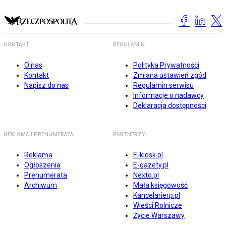
KONTAKT
REGULAMIN
O nas
Polityka Prywatności
Kontakt
Zmiana ustawień zgód
Napisz do nas
Regulamin serwisu
Informacje o nadawcy
Deklaracja dostępności
REKLAMA I PRENUMERATA
PARTNERZY
Reklama
E-kiosk.pl
Ogłoszenia
E-gazety.pl
Prenumerata
Nexto.pl
Archiwum
Mała księgowość
Kancelarierp.pl
Wieści Rolnicze
Życie Warszawy