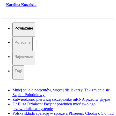
Karolina Kowalska
Powiązane
Polecane
Najnowsze
Tagi
Mniej sal dla pacjentów, więcej dla lekarzy. Tak zmienia się
Szpital Południowy
Zatwierdzono pierwszą szczepionkę mRNA przeciw grypie
Dr Eliza Działach: Pacjent powinien mieć swojego
przewodnika w systemie
Polska składa apelację w sporze z Pfizerem. Chodzi o 5,6 mld