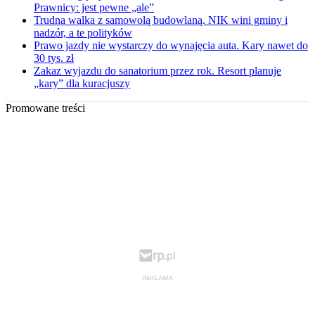
Prawnicy: jest pewne „ale”
Trudna walka z samowolą budowlaną. NIK wini gminy i
nadzór, a te polityków
Prawo jazdy nie wystarczy do wynajęcia auta. Kary nawet do
30 tys. zł
Zakaz wyjazdu do sanatorium przez rok. Resort planuje
„kary” dla kuracjuszy
Promowane treści