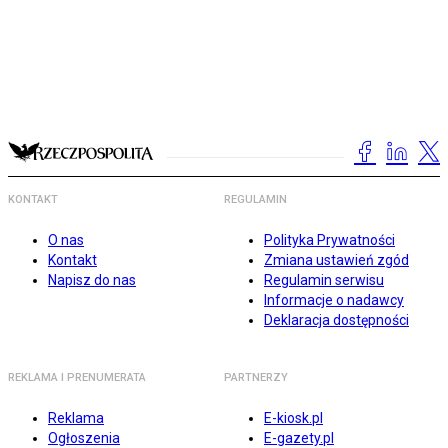
KONTAKT
REGULAMIN
O nas
Polityka Prywatności
Kontakt
Zmiana ustawień zgód
Napisz do nas
Regulamin serwisu
Informacje o nadawcy
Deklaracja dostępności
REKLAMA I PRENUMERATA
PARTNERZY
Reklama
E-kiosk.pl
Ogłoszenia
E-gazety.pl