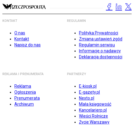
KONTAKT
REGULAMIN
O nas
Polityka Prywatności
Kontakt
Zmiana ustawień zgód
Napisz do nas
Regulamin serwisu
Informacje o nadawcy
Deklaracja dostępności
REKLAMA I PRENUMERATA
PARTNERZY
Reklama
E-kiosk.pl
Ogłoszenia
E-gazety.pl
Prenumerata
Nexto.pl
Archiwum
Mała księgowość
Kancelarierp.pl
Wieści Rolnicze
Życie Warszawy