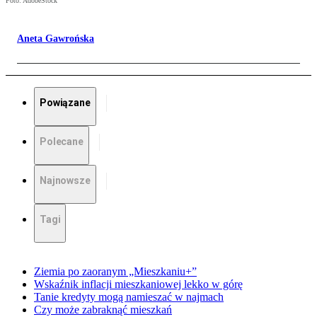
Foto: AdobeStock
Aneta Gawrońska
Powiązane
Polecane
Najnowsze
Tagi
Ziemia po zaoranym „Mieszkaniu+”
Wskaźnik inflacji mieszkaniowej lekko w górę
Tanie kredyty mogą namieszać w najmach
Czy może zabraknąć mieszkań