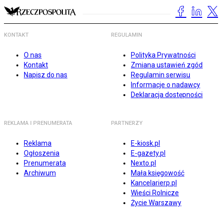
KONTAKT
REGULAMIN
O nas
Polityka Prywatności
Kontakt
Zmiana ustawień zgód
Napisz do nas
Regulamin serwisu
Informacje o nadawcy
Deklaracja dostępności
REKLAMA I PRENUMERATA
PARTNERZY
Reklama
E-kiosk.pl
Ogłoszenia
E-gazety.pl
Prenumerata
Nexto.pl
Archiwum
Mała księgowość
Kancelarierp.pl
Wieści Rolnicze
Życie Warszawy