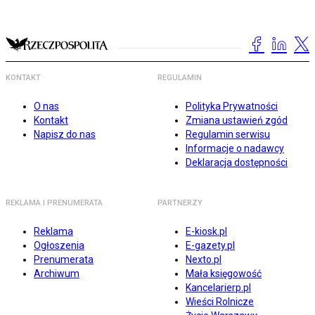
KONTAKT
REGULAMIN
O nas
Polityka Prywatności
Kontakt
Zmiana ustawień zgód
Napisz do nas
Regulamin serwisu
Informacje o nadawcy
Deklaracja dostępności
REKLAMA I PRENUMERATA
PARTNERZY
Reklama
E-kiosk.pl
Ogłoszenia
E-gazety.pl
Prenumerata
Nexto.pl
Archiwum
Mała księgowość
Kancelarierp.pl
Wieści Rolnicze