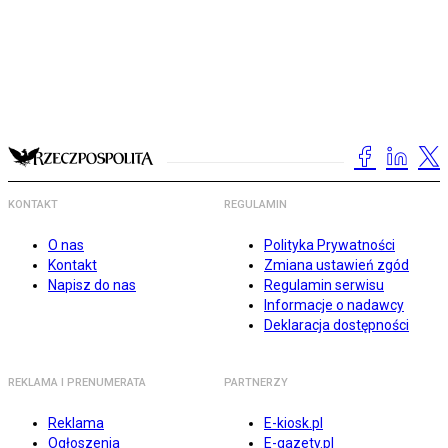
KONTAKT
REGULAMIN
O nas
Polityka Prywatności
Kontakt
Zmiana ustawień zgód
Napisz do nas
Regulamin serwisu
Informacje o nadawcy
Deklaracja dostępności
REKLAMA I PRENUMERATA
PARTNERZY
Reklama
E-kiosk.pl
Ogłoszenia
E-gazety.pl