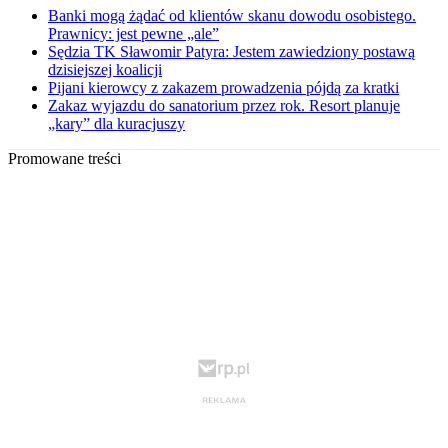
Banki mogą żądać od klientów skanu dowodu osobistego.
Prawnicy: jest pewne „ale”
Sędzia TK Sławomir Patyra: Jestem zawiedziony postawą
dzisiejszej koalicji
Pijani kierowcy z zakazem prowadzenia pójdą za kratki
Zakaz wyjazdu do sanatorium przez rok. Resort planuje
„kary” dla kuracjuszy
Promowane treści