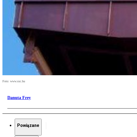
Foto: www.sxc.hu
Danuta Frey
Powiązane