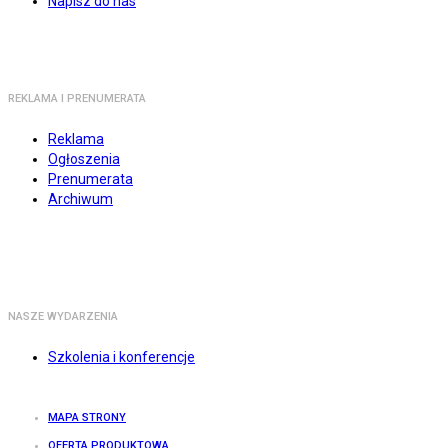
Napisz do nas
REKLAMA I PRENUMERATA
Reklama
Ogłoszenia
Prenumerata
Archiwum
NASZE WYDARZENIA
Szkolenia i konferencje
MAPA STRONY
OFERTA PRODUKTOWA