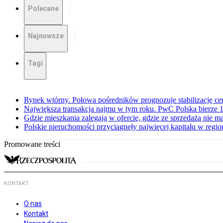
Polecane
Najnowsze
Tagi
Rynek wtórny. Połowa pośredników prognozuje stabilizację c
Największa transakcja najmu w tym roku. PwC Polska bierze 1
Gdzie mieszkania zalegają w ofercie, gdzie ze sprzedażą nie 
Polskie nieruchomości przyciągnęły najwięcej kapitału w regio
Promowane treści
KONTAKT
O nas
Kontakt