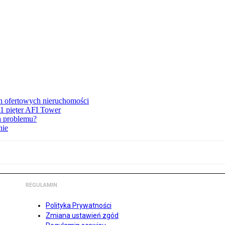
en ofertowych nieruchomości
1 pięter AFI Tower
ma problemu?
nie
REGULAMIN
Polityka Prywatności
Zmiana ustawień zgód