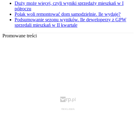
Duży może więcej, czyli wyniki sprzedaży mieszkań w I
półroczu
Polak woli remontować dom samodzielnie. Ile wydaje?
Podsumowanie sezonu wyników. Ile deweloperzy z GPW
sprzedali mieszkań w II kwartale
Promowane treści