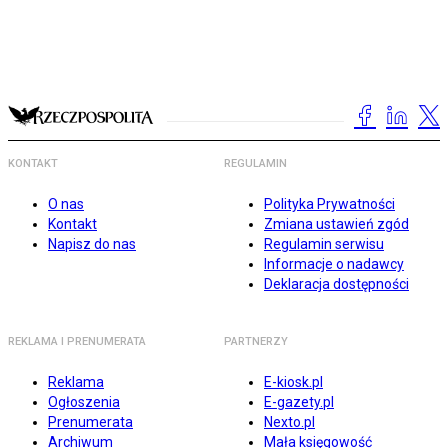
KONTAKT
REGULAMIN
O nas
Polityka Prywatności
Kontakt
Zmiana ustawień zgód
Napisz do nas
Regulamin serwisu
Informacje o nadawcy
Deklaracja dostępności
REKLAMA I PRENUMERATA
PARTNERZY
Reklama
E-kiosk.pl
Ogłoszenia
E-gazety.pl
Prenumerata
Nexto.pl
Archiwum
Mała księgowość