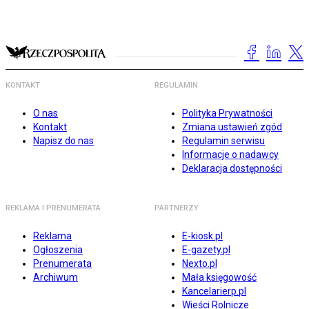
KONTAKT
REGULAMIN
O nas
Polityka Prywatności
Kontakt
Zmiana ustawień zgód
Napisz do nas
Regulamin serwisu
Informacje o nadawcy
Deklaracja dostępności
REKLAMA I PRENUMERATA
PARTNERZY
Reklama
E-kiosk.pl
Ogłoszenia
E-gazety.pl
Prenumerata
Nexto.pl
Archiwum
Mała księgowość
Kancelarierp.pl
Wieści Rolnicze