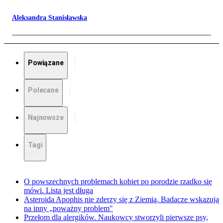
Aleksandra Stanisławska
Powiązane
Polecane
Najnowsze
Tagi
O powszechnych problemach kobiet po porodzie rzadko się
mówi. Lista jest długa
Asteroida Apophis nie zderzy się z Ziemią. Badacze wskazują
na inny „poważny problem"
Przełom dla alergików. Naukowcy stworzyli pierwsze psy,