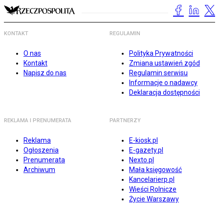
KONTAKT
REGULAMIN
O nas
Polityka Prywatności
Kontakt
Zmiana ustawień zgód
Napisz do nas
Regulamin serwisu
Informacje o nadawcy
Deklaracja dostępności
REKLAMA I PRENUMERATA
PARTNERZY
Reklama
E-kiosk.pl
Ogłoszenia
E-gazety.pl
Prenumerata
Nexto.pl
Archiwum
Mała księgowość
Kancelarierp.pl
Wieści Rolnicze
Życie Warszawy