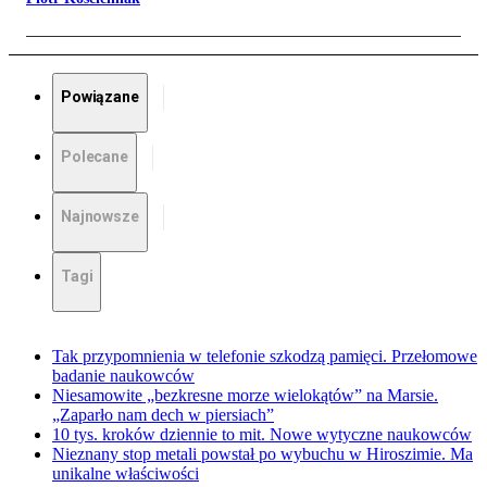
Powiązane
Polecane
Najnowsze
Tagi
Tak przypomnienia w telefonie szkodzą pamięci. Przełomowe
badanie naukowców
Niesamowite „bezkresne morze wielokątów” na Marsie.
„Zaparło nam dech w piersiach”
10 tys. kroków dziennie to mit. Nowe wytyczne naukowców
Nieznany stop metali powstał po wybuchu w Hiroszimie. Ma
unikalne właściwości