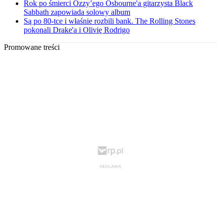
Rok po śmierci Ozzy’ego Osbourne'a gitarzysta Black
Sabbath zapowiada solowy album
Są po 80-tce i właśnie rozbili bank. The Rolling Stones
pokonali Drake'a i Olivię Rodrigo
Promowane treści