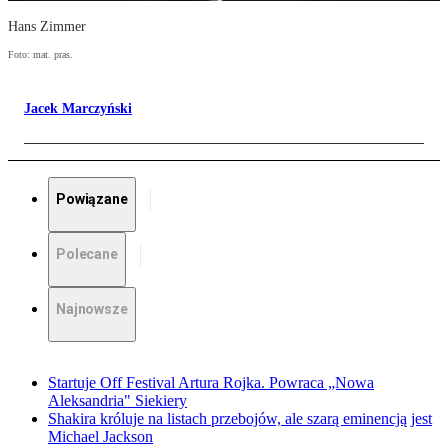
Hans Zimmer
Foto: mat. pras.
Jacek Marczyński
Powiązane
Polecane
Najnowsze
Startuje Off Festival Artura Rojka. Powraca „Nowa
Aleksandria" Siekiery
Shakira króluje na listach przebojów, ale szarą eminencją jest
Michael Jackson