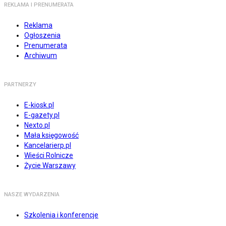
REKLAMA I PRENUMERATA
Reklama
Ogłoszenia
Prenumerata
Archiwum
PARTNERZY
E-kiosk.pl
E-gazety.pl
Nexto.pl
Mała księgowość
Kancelarierp.pl
Wieści Rolnicze
Życie Warszawy
NASZE WYDARZENIA
Szkolenia i konferencje