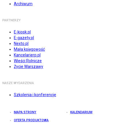
Archiwum
PARTNERZY
E-kiosk.pl
E-gazety.pl
Nexto.pl
Mała księgowość
Kancelarierp.pl
Wieści Rolnicze
Życie Warszawy
NASZE WYDARZENIA
Szkolenia i konferencje
MAPA STRONY
KALENDARIUM
OFERTA PRODUKTOWA