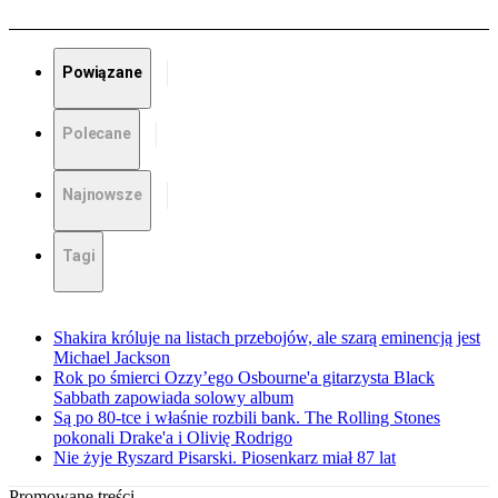
Powiązane
Polecane
Najnowsze
Tagi
Shakira króluje na listach przebojów, ale szarą eminencją jest
Michael Jackson
Rok po śmierci Ozzy’ego Osbourne'a gitarzysta Black
Sabbath zapowiada solowy album
Są po 80-tce i właśnie rozbili bank. The Rolling Stones
pokonali Drake'a i Olivię Rodrigo
Nie żyje Ryszard Pisarski. Piosenkarz miał 87 lat
Promowane treści