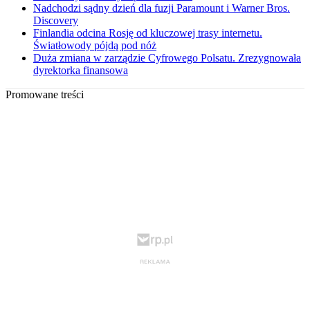
Nadchodzi sądny dzień dla fuzji Paramount i Warner Bros.
Discovery
Finlandia odcina Rosję od kluczowej trasy internetu.
Światłowody pójdą pod nóż
Duża zmiana w zarządzie Cyfrowego Polsatu. Zrezygnowała
dyrektorka finansowa
Promowane treści