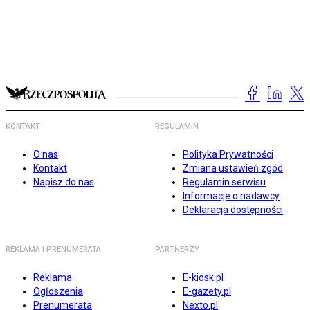
KONTAKT
REGULAMIN
O nas
Polityka Prywatności
Kontakt
Zmiana ustawień zgód
Napisz do nas
Regulamin serwisu
Informacje o nadawcy
Deklaracja dostępności
REKLAMA I PRENUMERATA
PARTNERZY
Reklama
E-kiosk.pl
Ogłoszenia
E-gazety.pl
Prenumerata
Nexto.pl