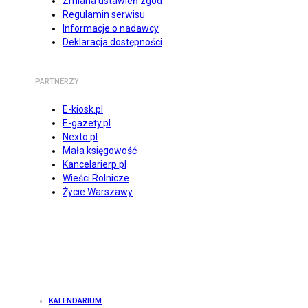
Zmiana ustawień zgód
Regulamin serwisu
Informacje o nadawcy
Deklaracja dostępności
PARTNERZY
E-kiosk.pl
E-gazety.pl
Nexto.pl
Mała księgowość
Kancelarierp.pl
Wieści Rolnicze
Życie Warszawy
KALENDARIUM