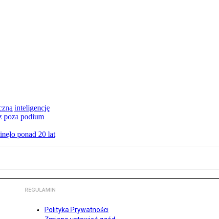
czną inteligencję
cz poza podium
nęło ponad 20 lat
REGULAMIN
Polityka Prywatności