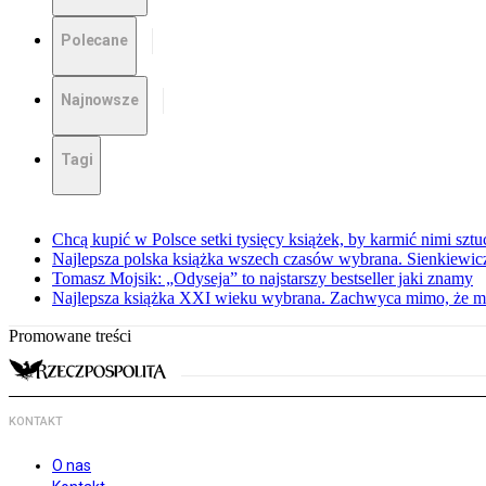
Polecane
Najnowsze
Tagi
Chcą kupić w Polsce setki tysięcy książek, by karmić nimi sztu
Najlepsza polska książka wszech czasów wybrana. Sienkiewi
Tomasz Mojsik: „Odyseja” to najstarszy bestseller jaki znamy
Najlepsza książka XXI wieku wybrana. Zachwyca mimo, że mi
Promowane treści
KONTAKT
O nas