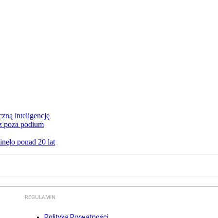
czną inteligencję
cz poza podium
nęło ponad 20 lat
REGULAMIN
Polityka Prywatności