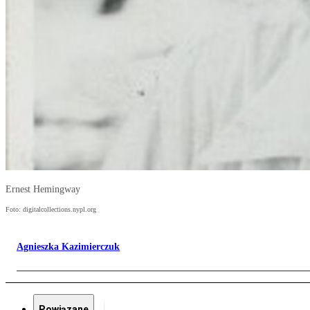
Ernest Hemingway
Foto: digitalcollections.nypl.org
Agnieszka Kazimierczuk
Powiązane