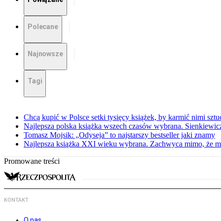
Polecane
Najnowsze
Tagi
Chcą kupić w Polsce setki tysięcy książek, by karmić nimi sztu
Najlepsza polska książka wszech czasów wybrana. Sienkiewi
Tomasz Mojsik: „Odyseja” to najstarszy bestseller jaki znamy
Najlepsza książka XXI wieku wybrana. Zachwyca mimo, że mi
Promowane treści
KONTAKT
O nas