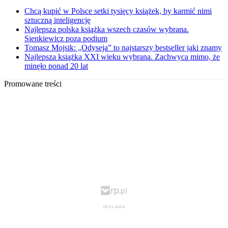
Chcą kupić w Polsce setki tysięcy książek, by karmić nimi
sztuczną inteligencję
Najlepsza polska książka wszech czasów wybrana.
Sienkiewicz poza podium
Tomasz Mojsik: „Odyseja” to najstarszy bestseller jaki znamy
Najlepsza książka XXI wieku wybrana. Zachwyca mimo, że
minęło ponad 20 lat
Promowane treści