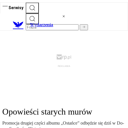
Serwisy
Wydarzenia
Opowieści starych murów
Pro­mo­cja dru­giej czę­ści al­bu­mu „Ostań­ce” od­bę­dzie się dziś w Do­