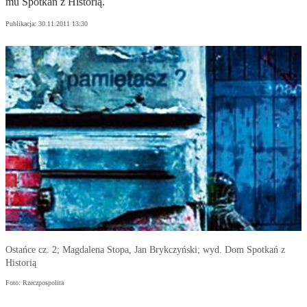
mu Spo­tkań z Hi­sto­rią.
Publikacja:
30.11.2011 13:30
Ostańce cz. 2; Magdalena Stopa, Jan Brykczyński; wyd. Dom Spotkań z
Historią
Foto: Rzeczpospolita