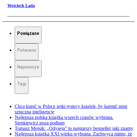
Wojciech Lada
Powiązane
Polecane
Najnowsze
Tagi
Chcą kupić w Polsce setki tysięcy książek, by karmić nimi
sztuczną inteligencję
Najlepsza polska książka wszech czasów wybrana.
Sienkiewicz poza podium
Tomasz Mojsik: „Odyseja” to najstarszy bestseller jaki znamy
Najlepsza książka XXI wieku wybrana. Zachwyca mimo, że