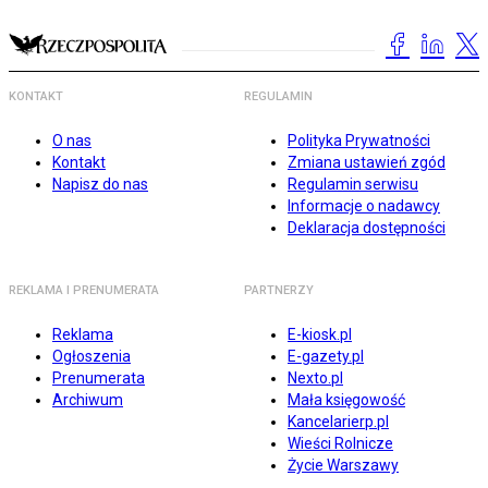
KONTAKT
REGULAMIN
O nas
Polityka Prywatności
Kontakt
Zmiana ustawień zgód
Napisz do nas
Regulamin serwisu
Informacje o nadawcy
Deklaracja dostępności
REKLAMA I PRENUMERATA
PARTNERZY
Reklama
E-kiosk.pl
Ogłoszenia
E-gazety.pl
Prenumerata
Nexto.pl
Archiwum
Mała księgowość
Kancelarierp.pl
Wieści Rolnicze
Życie Warszawy