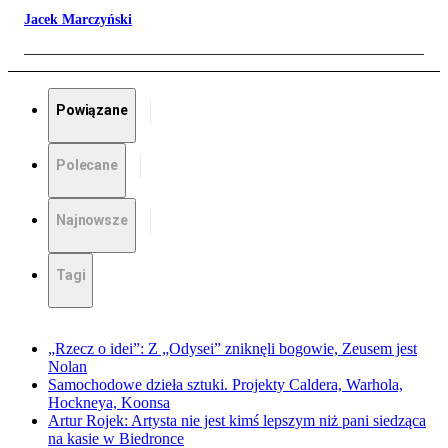
Jacek Marczyński
Powiązane
Polecane
Najnowsze
Tagi
„Rzecz o idei”: Z „Odysei” zniknęli bogowie, Zeusem jest
Nolan
Samochodowe dzieła sztuki. Projekty Caldera, Warhola,
Hockneya, Koonsa
Artur Rojek: Artysta nie jest kimś lepszym niż pani siedząca
na kasie w Biedronce