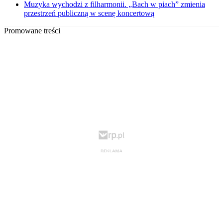
Muzyka wychodzi z filharmonii. „Bach w piach” zmienia
przestrzeń publiczną w scenę koncertową
Promowane treści