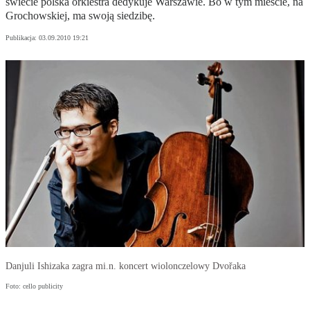
świecie polska orkiestra dedykuje Warszawie. Bo w tym mieście, na
Grochowskiej, ma swoją siedzibę.
Publikacja:
03.09.2010 19:21
Danjuli Ishizaka zagra mi.n. koncert wiolonczelowy Dvořaka
Foto: cello publicity