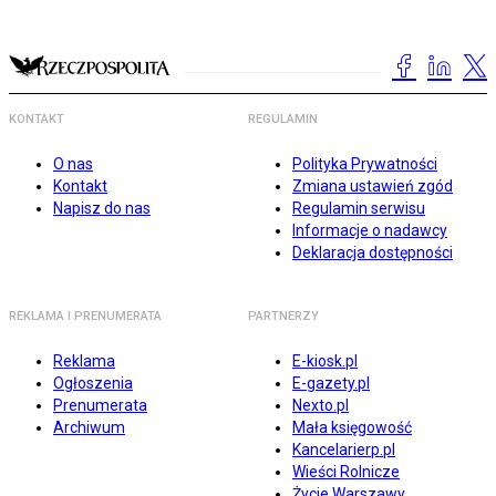
KONTAKT
REGULAMIN
O nas
Polityka Prywatności
Kontakt
Zmiana ustawień zgód
Napisz do nas
Regulamin serwisu
Informacje o nadawcy
Deklaracja dostępności
REKLAMA I PRENUMERATA
PARTNERZY
Reklama
E-kiosk.pl
Ogłoszenia
E-gazety.pl
Prenumerata
Nexto.pl
Archiwum
Mała księgowość
Kancelarierp.pl
Wieści Rolnicze
Życie Warszawy