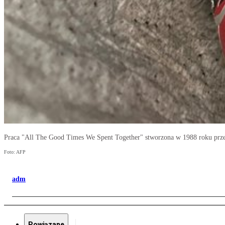
Praca "All The Good Times We Spent Together" stworzona w 1988 roku prze
Foto: AFP
adm
Powiązane