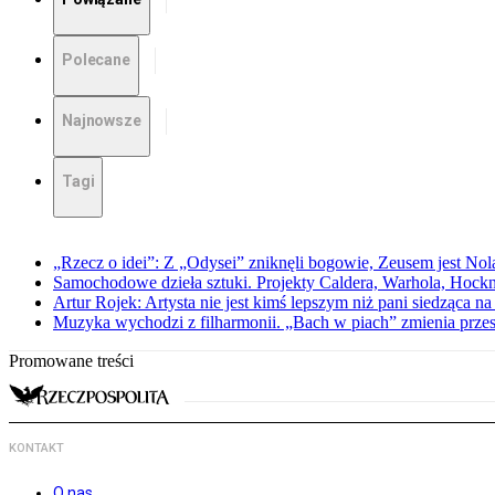
Polecane
Najnowsze
Tagi
„Rzecz o idei”: Z „Odysei” zniknęli bogowie, Zeusem jest Nol
Samochodowe dzieła sztuki. Projekty Caldera, Warhola, Hock
Artur Rojek: Artysta nie jest kimś lepszym niż pani siedząca n
Muzyka wychodzi z filharmonii. „Bach w piach” zmienia przes
Promowane treści
KONTAKT
O nas