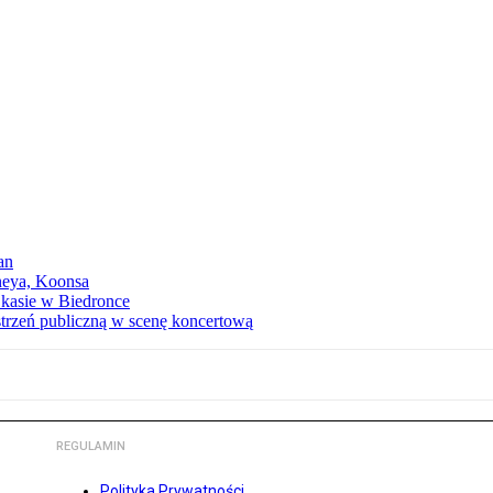
an
neya, Koonsa
a kasie w Biedronce
trzeń publiczną w scenę koncertową
REGULAMIN
Polityka Prywatności