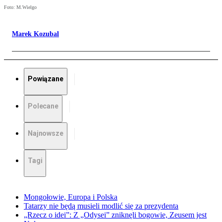
Foto: M.Wielgo
Marek Kozubal
Powiązane
Polecane
Najnowsze
Tagi
Mongołowie, Europa i Polska
Tatarzy nie będą musieli modlić się za prezydenta
„Rzecz o idei”: Z „Odysei” zniknęli bogowie, Zeusem jest