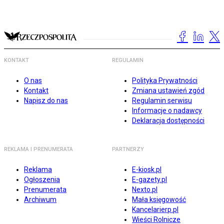
KONTAKT
REGULAMIN
O nas
Polityka Prywatności
Kontakt
Zmiana ustawień zgód
Napisz do nas
Regulamin serwisu
Informacje o nadawcy
Deklaracja dostępności
REKLAMA I PRENUMERATA
PARTNERZY
Reklama
E-kiosk.pl
Ogłoszenia
E-gazety.pl
Prenumerata
Nexto.pl
Archiwum
Mała księgowość
Kancelarierp.pl
Wieści Rolnicze