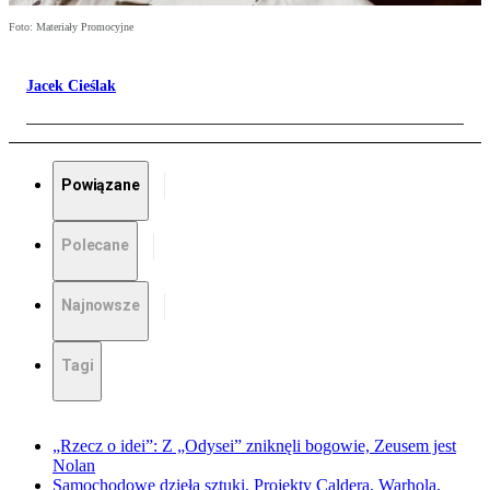
Foto: Materiały Promocyjne
Jacek Cieślak
Powiązane
Polecane
Najnowsze
Tagi
„Rzecz o idei”: Z „Odysei” zniknęli bogowie, Zeusem jest
Nolan
Samochodowe dzieła sztuki. Projekty Caldera, Warhola,