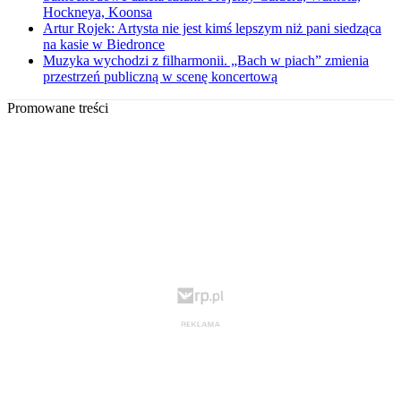
Hockneya, Koonsa
Artur Rojek: Artysta nie jest kimś lepszym niż pani siedząca
na kasie w Biedronce
Muzyka wychodzi z filharmonii. „Bach w piach” zmienia
przestrzeń publiczną w scenę koncertową
Promowane treści