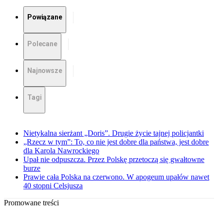
Powiązane
Polecane
Najnowsze
Tagi
Nietykalna sierżant „Doris”. Drugie życie tajnej policjantki
„Rzecz w tym”: To, co nie jest dobre dla państwa, jest dobre
dla Karola Nawrockiego
Upał nie odpuszcza. Przez Polskę przetoczą się gwałtowne
burze
Prawie cała Polska na czerwono. W apogeum upałów nawet
40 stopni Celsjusza
Promowane treści