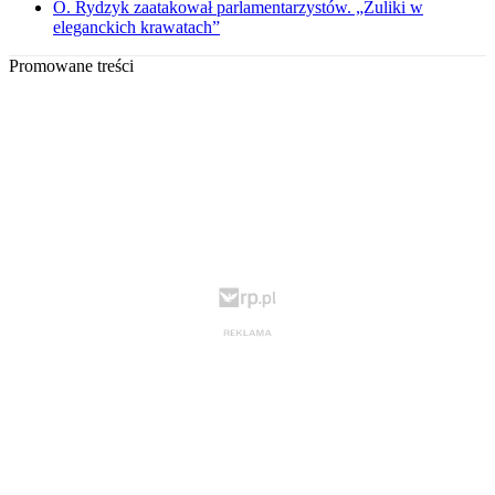
O. Rydzyk zaatakował parlamentarzystów. „Żuliki w
eleganckich krawatach”
Promowane treści