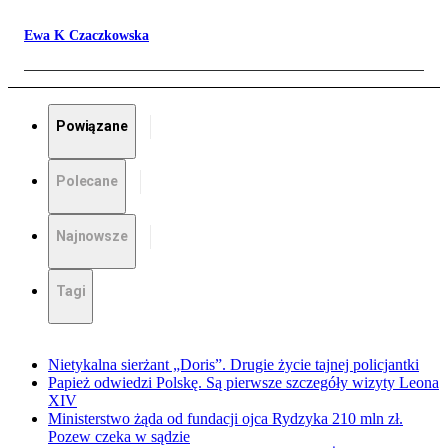
Ewa K Czaczkowska
Powiązane
Polecane
Najnowsze
Tagi
Nietykalna sierżant „Doris”. Drugie życie tajnej policjantki
Papież odwiedzi Polskę. Są pierwsze szczegóły wizyty Leona
XIV
Ministerstwo żąda od fundacji ojca Rydzyka 210 mln zł.
Pozew czeka w sądzie