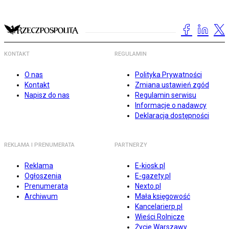
KONTAKT
REGULAMIN
O nas
Polityka Prywatności
Kontakt
Zmiana ustawień zgód
Napisz do nas
Regulamin serwisu
Informacje o nadawcy
Deklaracja dostępności
REKLAMA I PRENUMERATA
PARTNERZY
Reklama
E-kiosk.pl
Ogłoszenia
E-gazety.pl
Prenumerata
Nexto.pl
Archiwum
Mała księgowość
Kancelarierp.pl
Wieści Rolnicze
Życie Warszawy