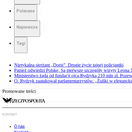
Polecane
Najnowsze
Tagi
Nietykalna sierżant „Doris”. Drugie życie tajnej policjantki
Papież odwiedzi Polskę. Są pierwsze szczegóły wizyty Leona
Ministerstwo żąda od fundacji ojca Rydzyka 210 mln zł. Poze
O. Rydzyk zaatakował parlamentarzystów. „Żuliki w eleganck
Promowane treści
KONTAKT
O nas