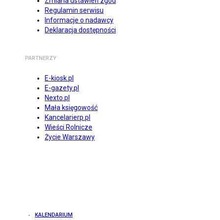
Zmiana ustawień zgód
Regulamin serwisu
Informacje o nadawcy
Deklaracja dostępności
PARTNERZY
E-kiosk.pl
E-gazety.pl
Nexto.pl
Mała księgowość
Kancelarierp.pl
Wieści Rolnicze
Życie Warszawy
KALENDARIUM