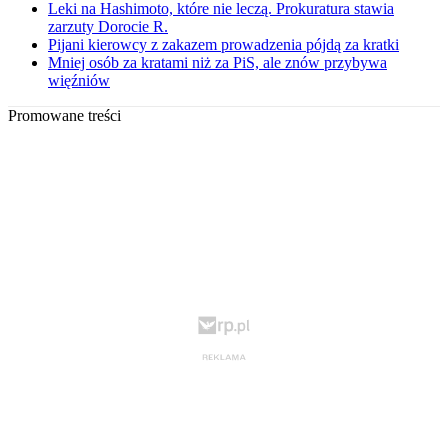
Leki na Hashimoto, które nie leczą. Prokuratura stawia
zarzuty Dorocie R.
Pijani kierowcy z zakazem prowadzenia pójdą za kratki
Mniej osób za kratami niż za PiS, ale znów przybywa
więźniów
Promowane treści