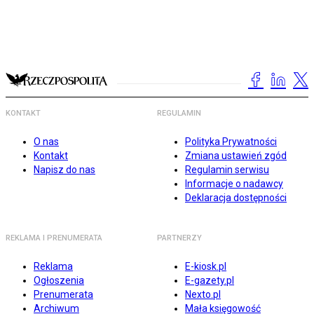
KONTAKT
REGULAMIN
O nas
Polityka Prywatności
Kontakt
Zmiana ustawień zgód
Napisz do nas
Regulamin serwisu
Informacje o nadawcy
Deklaracja dostępności
REKLAMA I PRENUMERATA
PARTNERZY
Reklama
E-kiosk.pl
Ogłoszenia
E-gazety.pl
Prenumerata
Nexto.pl
Archiwum
Mała księgowość