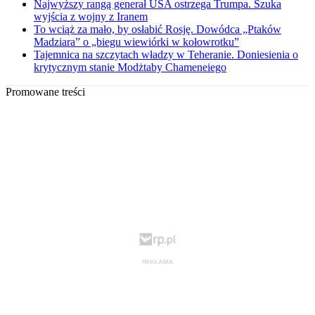
Najwyższy rangą generał USA ostrzega Trumpa. Szuka
wyjścia z wojny z Iranem
To wciąż za mało, by osłabić Rosję. Dowódca „Ptaków
Madziara” o „biegu wiewiórki w kołowrotku”
Tajemnica na szczytach władzy w Teheranie. Doniesienia o
krytycznym stanie Modżtaby Chameneiego
Promowane treści