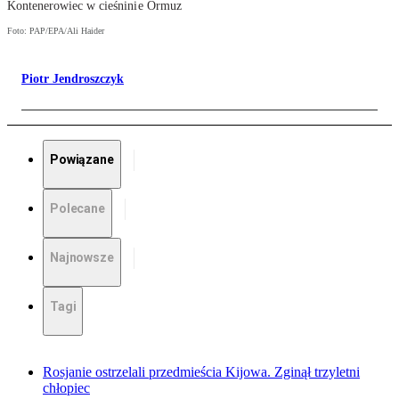
Kontenerowiec w cieśninie Ormuz
Foto: PAP/EPA/Ali Haider
Piotr Jendroszczyk
Powiązane
Polecane
Najnowsze
Tagi
Rosjanie ostrzelali przedmieścia Kijowa. Zginął trzyletni
chłopiec